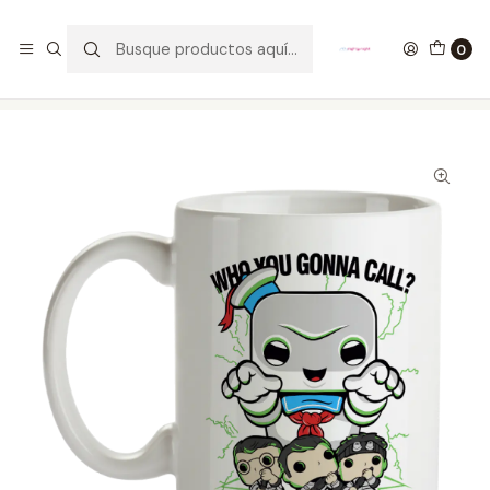
GANA UN FUNKO POP COMENTANDO ESTE VIDEO
YouTube
0
Inicio
ESTILO DE VIDA
MUGS
Mug Ghostbusters Tipo Pop