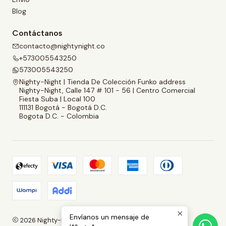
Blog
Contáctanos
contacto@nightynight.co
+573005543250
573005543250
Nighty-Night | Tienda De Colección Funko address
Nighty-Night, Calle 147 # 101 - 56 | Centro Comercial
Fiesta Suba | Local 100
111131 Bogotá - Bogotá D.C.
Bogota D.C. - Colombia
Envíanos un mensaje de
2026 Nighty-Night | Tienda De Colección Funko.