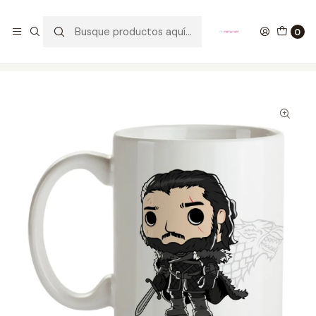
GANA UN FUNKO POP COMENTANDO ESTE VIDEO
YouTube
0
Inicio
ESTILO DE VIDA
MUGS
Mug Jon Snow Game Of Thrones Tipo Pop