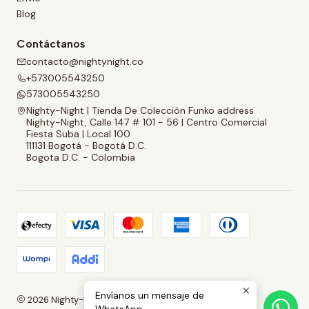
Blog
Contáctanos
contacto@nightynight.co
+573005543250
573005543250
Nighty-Night | Tienda De Colección Funko address
Nighty-Night, Calle 147 # 101 - 56 | Centro Comercial
Fiesta Suba | Local 100
111131 Bogotá - Bogotá D.C.
Bogota D.C. - Colombia
Envíanos un mensaje de
2026 Nighty-Night | Tienda De Colección Funko.