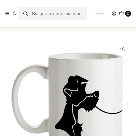
GANA UN FUNKO POP COMENTANDO ESTE VIDEO
YouTube
0
Inicio
ESTILO DE VIDA
MUGS
Mug La Dama Y El Vagabundo