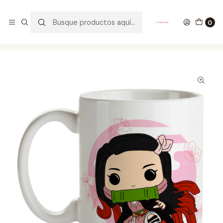
GANA UN FUNKO POP COMENTANDO ESTE VIDEO
YouTube
0
Inicio
ESTILO DE VIDA
MUGS
Mug Nezuko Kamado Demon Slayer Tipo Pop