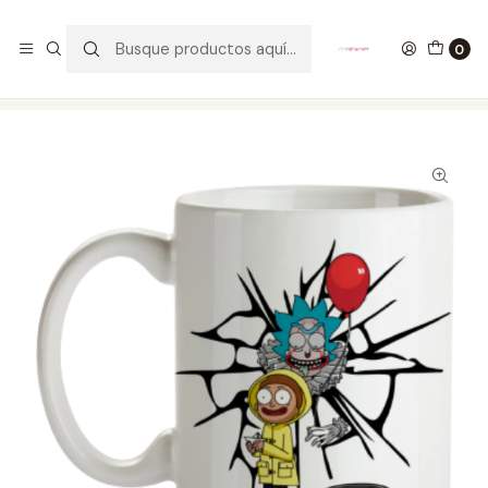
GANA UN FUNKO POP COMENTANDO ESTE VIDEO
YouTube
0
Inicio
ESTILO DE VIDA
MUGS
Mug Rick And Morty Pennywise