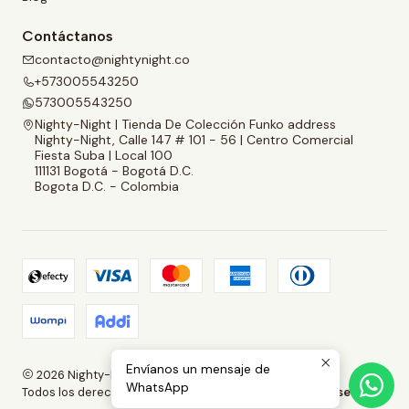
Contáctanos
contacto@nightynight.co
+573005543250
573005543250
Nighty-Night | Tienda De Colección Funko address
Nighty-Night, Calle 147 # 101 - 56 | Centro Comercial
Fiesta Suba | Local 100
111131 Bogotá - Bogotá D.C.
Bogota D.C. - Colombia
Envíanos un mensaje de
2026 Nighty-Night | Tienda De Colección Funko.
WhatsApp
Todos los derechos reservados.
Desarrollado por Jumpseller
.