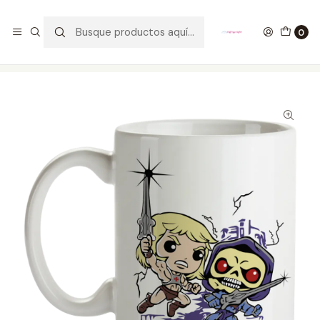
GANA UN FUNKO POP COMENTANDO ESTE VIDEO
YouTube
0
Inicio
ESTILO DE VIDA
MUGS
Mug Skeletor Vs He-Man Eternia MOTU Tipo Pop