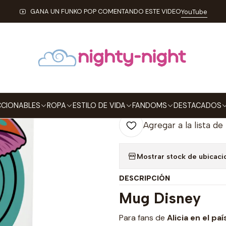
DE VIDA
MUGS
Mug Sombrerero Loco Alicia En El País De Las Mara
GANA UN FUNKO POP COMENTANDO ESTE VIDEO
YouTube
|
Mug Sombrerer
Las Maravillas
Agre
Cantidad
CIONABLES
ROPA
ESTILO DE VIDA
FANDOMS
DESTACADOS
Agregar a la lista de
Mostrar stock de ubicaci
DESCRIPCIÓN
Mug Disney
Para fans de
Alicia en el pa