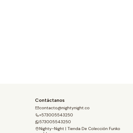
Contáctanos
contacto@nightynight.co
+573005543250
573005543250
Nighty-Night | Tienda De Colección Funko