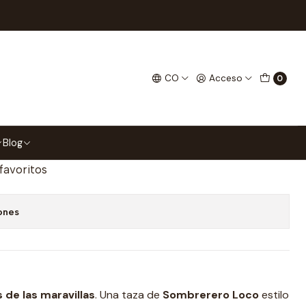
villas Tipo Pop
o Loco Alicia En El País De
CO
Acceso
0
 Tipo Pop
gar al Carrito
Comprar ahora
Blog
 favoritos
ones
ís de las maravillas
. Una taza de
Sombrerero Loco
estilo