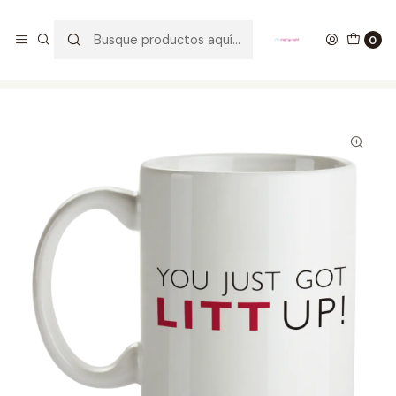
GANA UN FUNKO POP COMENTANDO ESTE VIDEO
YouTube
0
Inicio
ESTILO DE VIDA
MUGS
Mug Suits You Just Got Litt Up