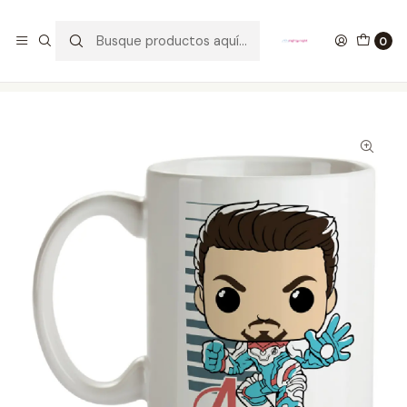
GANA UN FUNKO POP COMENTANDO ESTE VIDEO
YouTube
0
Inicio
ESTILO DE VIDA
MUGS
Mug Tony Stark Avengers Endgame Tipo Pop