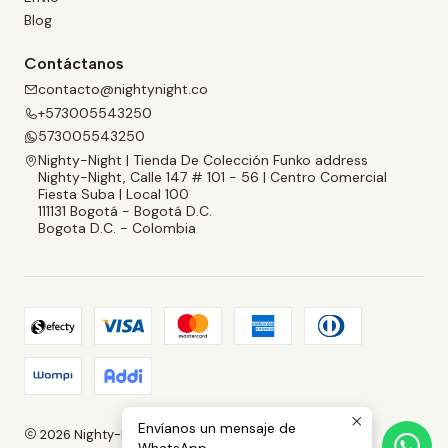
Blog
Contáctanos
contacto@nightynight.co
+573005543250
573005543250
Nighty-Night | Tienda De Colección Funko address
Nighty-Night, Calle 147 # 101 - 56 | Centro Comercial
Fiesta Suba | Local 100
111131 Bogotá - Bogotá D.C.
Bogota D.C. - Colombia
Envíanos un mensaje de
2026 Nighty-Night | Tienda De Colección Funko.