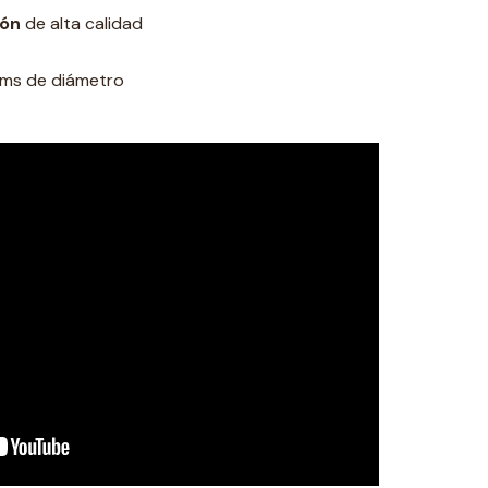
ión
de alta calidad
 cms de diámetro