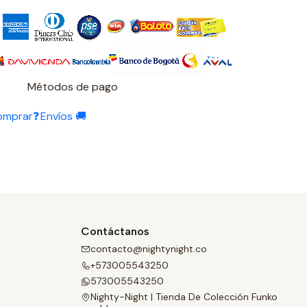
Métodos de pago
omprar❓
Envíos 🚚
Contáctanos
contacto@nightynight.co
+573005543250
573005543250
Nighty-Night | Tienda De Colección Funko