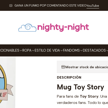
Inicio
ESTILO DE VIDA
MUGS
Mug Toy Story Yo Soy Tu Amigo Fie
GANA UN FUNKO POP COMENTANDO ESTE VIDEO
YouTube
|
Mug Toy Story
Agre
Cantidad
CIONABLES
ROPA
ESTILO DE VIDA
FANDOMS
DESTACADOS
Agregar a la lista de
Mostrar stock de ubicaci
DESCRIPCIÓN
Mug Toy Story
Para fans de
Toy Story
. Una
verdaderos fans. Todo lo que