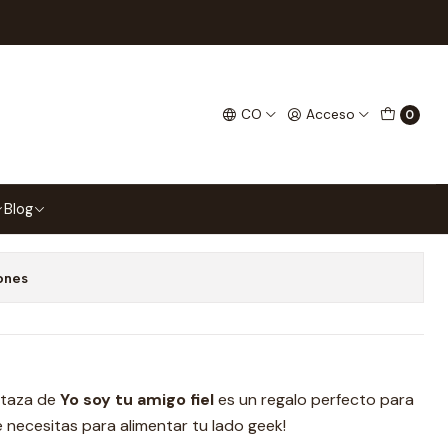
l
 Yo Soy Tu Amigo Fiel
CO
Acceso
0
gar al Carrito
Comprar ahora
Blog
 favoritos
ones
 taza de
Yo soy tu amigo fiel
es un regalo perfecto para
 necesitas para alimentar tu lado geek!