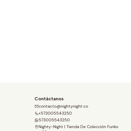
Contáctanos
contacto@nightynight.co
+573005543250
573005543250
Nighty-Night | Tienda De Colección Funko