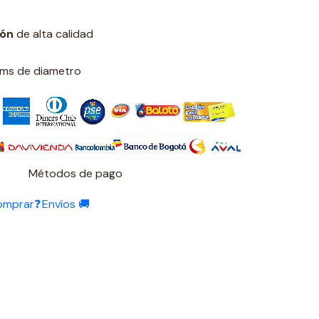
ión
de alta calidad
 cms de diametro
Métodos de pago
omprar❓
Envíos 🚚