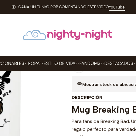
cio
ESTILO DE VIDA
MUGS
Mug Walter White Breaking Bad Tipo 
GANA UN FUNKO POP COMENTANDO ESTE VIDEO
YouTube
|
Mug Walter Wh
Agre
Cantidad
CIONABLES
ROPA
ESTILO DE VIDA
FANDOMS
DESTACADOS
Agregar a la lista de
Mostrar stock de ubicaci
DESCRIPCIÓN
Mug Breaking
Para fans de Breaking Bad. 
regalo perfecto para verdade