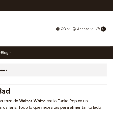
Pop
ite Breaking Bad Tipo Pop
CO
Acceso
0
gar al Carrito
Comprar ahora
Blog
 favoritos
ones
 Bad
Una taza de
Walter White
estilo Funko Pop es un
ros fans. Todo lo que necesitas para alimentar tu lado