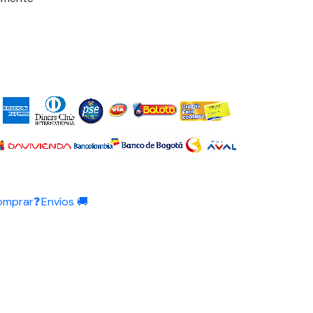
omprar❓
Envíos 🚚