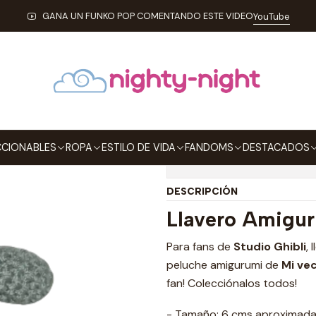
cio
ESTILO DE VIDA
PELUCHES
Llavero Amigurumi Totoro Con Ch
GANA UN FUNKO POP COMENTANDO ESTE VIDEO
YouTube
|
Llavero Amigu
Agregar a la lista de
CIONABLES
ROPA
ESTILO DE VIDA
FANDOMS
DESTACADOS
Mostrar stock de ubicaci
DESCRIPCIÓN
Llavero Amigur
Para fans de
Studio Ghibli
, 
peluche amigurumi de
Mi ve
fan! Colecciónalos todos!
- Tamaño: 6 cms aproximad