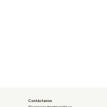
Contáctanos
contacto@nightynight.co