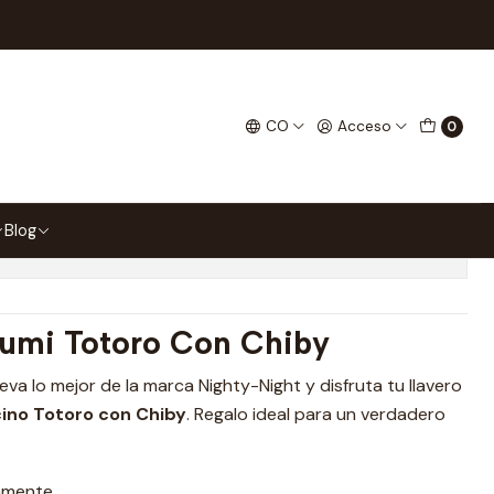
iby
rumi Totoro Con Chiby
CO
Acceso
0
 favoritos
Blog
ones
umi Totoro Con Chiby
lleva lo mejor de la marca Nighty-Night y disfruta tu llavero
cino Totoro con Chiby
. Regalo ideal para un verdadero
amente