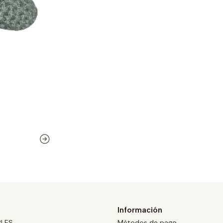
Información
BLES
Métodos de pago