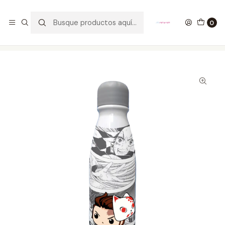
GANA UN FUNKO POP COMENTANDO ESTE VIDEO
YouTube
0
Inicio
FANDOMS
ANIME
Botella Tanjiro Kamado Demon Slayer