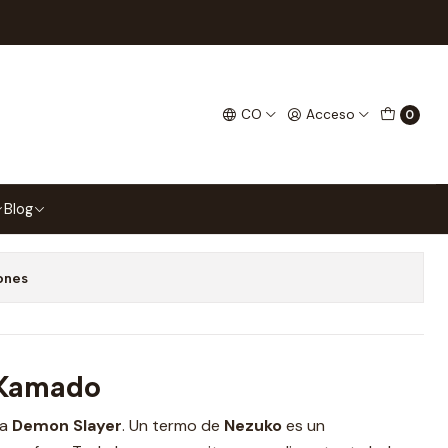
 Kamado Demon Slayer
CO
Acceso
0
gar al Carrito
Comprar ahora
Blog
 favoritos
ones
 Kamado
ba
Demon Slayer
. Un termo de
Nezuko
es un