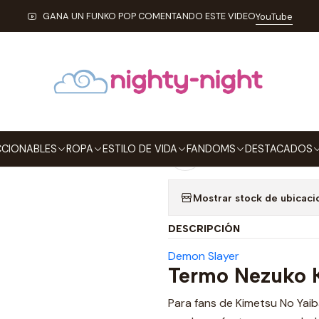
Inicio
FANDOMS
ANIME
Termo Nezuko Kamado Demon Slayer
GANA UN FUNKO POP COMENTANDO ESTE VIDEO
YouTube
|
Termo Nezuko
Agre
Cantidad
CIONABLES
ROPA
ESTILO DE VIDA
FANDOMS
DESTACADOS
Agregar a la lista de
Mostrar stock de ubicaci
DESCRIPCIÓN
Demon Slayer
Termo Nezuko
Para fans de Kimetsu No Yai