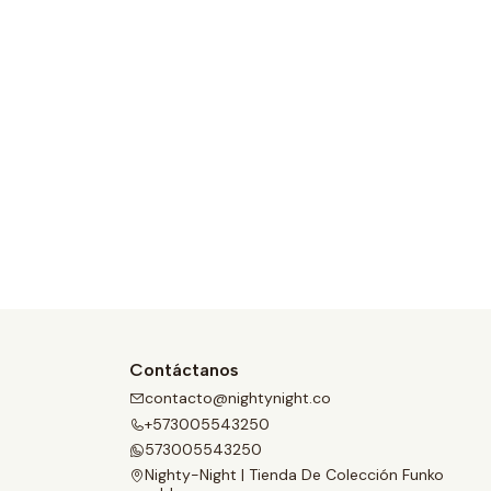
Contáctanos
contacto@nightynight.co
+573005543250
573005543250
Nighty-Night | Tienda De Colección Funko