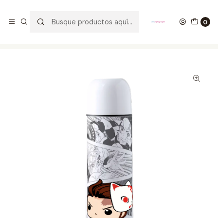
GANA UN FUNKO POP COMENTANDO ESTE VIDEO
YouTube
0
Inicio
FANDOMS
ANIME
Termo Tanjiro Kamado Demon Slayer