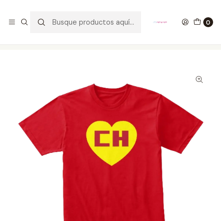
GANA UN FUNKO POP COMENTANDO ESTE VIDEO
YouTube
0
Inicio
ROPA
HOMBRE
CAMISETAS
Camiseta Chapulin Colorado