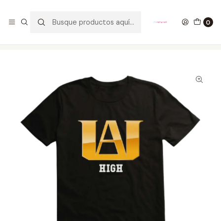
GANA UN FUNKO POP COMENTANDO ESTE VIDEO
YouTube
0
Inicio
ROPA
HOMBRE
CAMISETAS
Camiseta UA High My Hero Academia