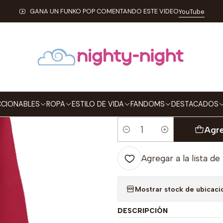
cio
ROPA
HOMBRE
HOODIES
Buzo Con Capota Chapulin Color
GANA UN FUNKO POP COMENTANDO ESTE VIDEO
YouTube
|
Buzo Con Capo
TALLA
XS
S
M
L
CIONABLES
ROPA
ESTILO DE VIDA
FANDOMS
DESTACADOS
Agre
Cantidad
Agregar a la lista de
Mostrar stock de ubicaci
DESCRIPCIÓN