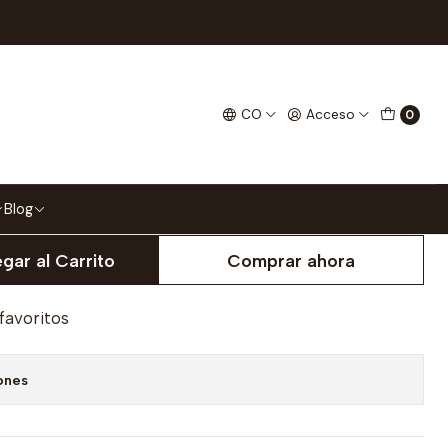
ado
ta Chapulin Colorado
CO
Acceso
0
XL
Blog
gar al Carrito
Comprar ahora
 favoritos
ones