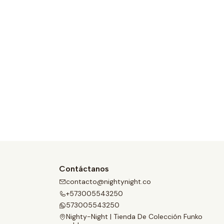
Contáctanos
contacto@nightynight.co
+573005543250
573005543250
Nighty-Night | Tienda De Colección Funko