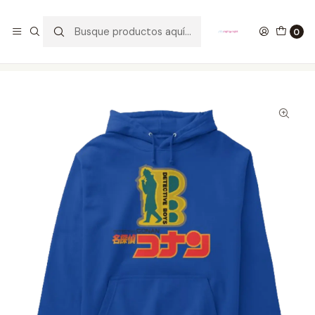
GANA UN FUNKO POP COMENTANDO ESTE VIDEO
YouTube
0
Inicio
ROPA
HOMBRE
HOODIES
Buzo Detective Boys Detective Conan