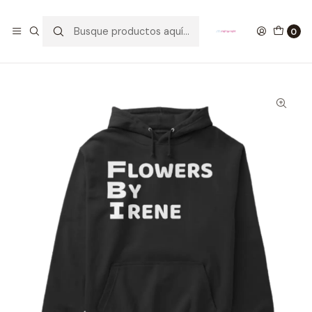
GANA UN FUNKO POP COMENTANDO ESTE VIDEO
YouTube
0
Inicio
ROPA
HOMBRE
HOODIES
Buzo FBI The Simpsons