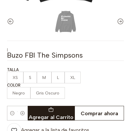
|
Buzo FBI The Simpsons
TALLA
XS
S
M
L
XL
COLOR
Negro
Gris Oscuro
Comprar ahora
Cantidad
Agregar al Carrito
Agregar a la lista de favoritos