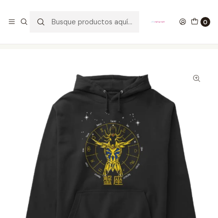
GANA UN FUNKO POP COMENTANDO ESTE VIDEO
YouTube
0
Inicio
ROPA
HOMBRE
HOODIES
Hoodie Constelación Cancer Saint Seiya