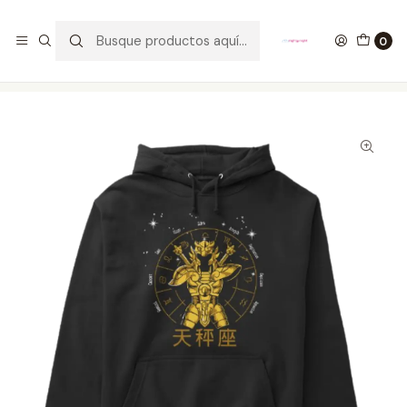
GANA UN FUNKO POP COMENTANDO ESTE VIDEO
YouTube
0
Inicio
ROPA
HOMBRE
HOODIES
Hoodie Constelación Libra Saint Seiya