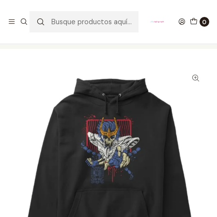
GANA UN FUNKO POP COMENTANDO ESTE VIDEO
YouTube
0
Inicio
ROPA
HOMBRE
HOODIES
Hoodie Ikki Skull Saint Seiya