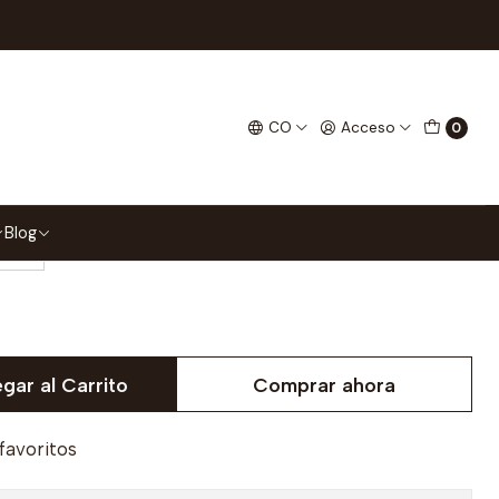
 Office
Planning Committee The
CO
Acceso
0
Blog
XL
gar al Carrito
Comprar ahora
 favoritos