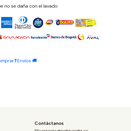
ue no se daña con el lavado
omprar❓
Envíos 🚚
Contáctanos
contacto@nightynight.co