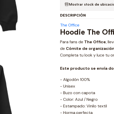
Mostrar stock de ubicaci
DESCRIPCIÓN
The Office
Hoodie The Off
Para fans de
The Office
, ll
de
Cómite de organización 
Completa tu look y luce tu or
Este producto se envía dos
- Algodón 100%
- Unisex
- Buzo con capota
- Color: Azul / Negro
- Estampado: Vinilo textil
- Horma perfecta