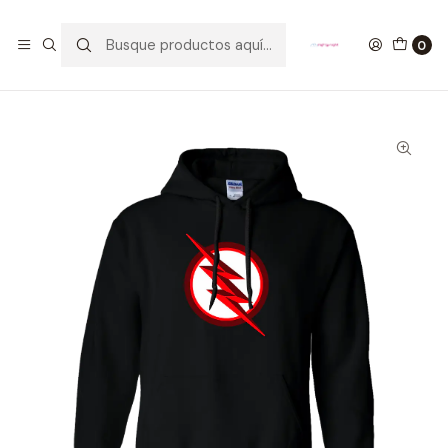
GANA UN FUNKO POP COMENTANDO ESTE VIDEO
YouTube
0
Inicio
ROPA
HOMBRE
HOODIES
Buzo Black Flash