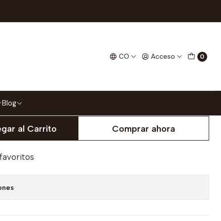
os Del Zodiaco
CO
Acceso
0
XL
Blog
gar al Carrito
Comprar ahora
 favoritos
ones