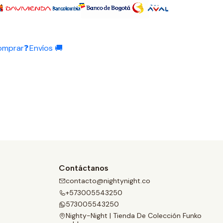
omprar❓
Envíos 🚚
Contáctanos
contacto@nightynight.co
+573005543250
573005543250
Nighty-Night | Tienda De Colección Funko