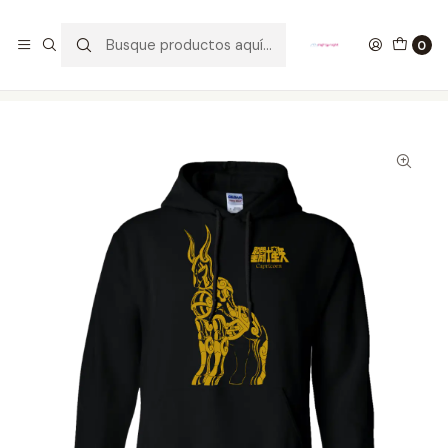
GANA UN FUNKO POP COMENTANDO ESTE VIDEO
YouTube
0
Inicio
ROPA
HOMBRE
HOODIES
Buzo Cloth Capricornio Saint Seiya