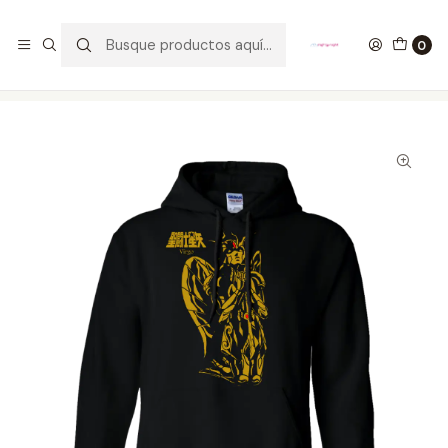
GANA UN FUNKO POP COMENTANDO ESTE VIDEO
YouTube
0
Inicio
ROPA
HOMBRE
HOODIES
Buzo Cloth Virgo Saint Seiya