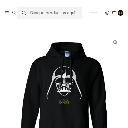
GANA UN FUNKO POP COMENTANDO ESTE VIDEO
YouTube
0
Inicio
ROPA
HOMBRE
HOODIES
Buzo Darth Vader