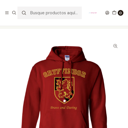
GANA UN FUNKO POP COMENTANDO ESTE VIDEO
YouTube
0
Inicio
ROPA
HOMBRE
HOODIES
Buzo Harry Potter Gryffindor Brave And Daring