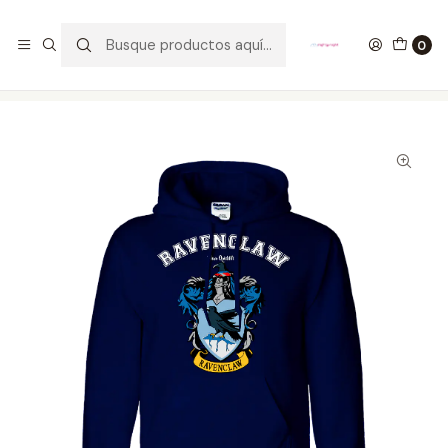
GANA UN FUNKO POP COMENTANDO ESTE VIDEO
YouTube
0
Inicio
ROPA
HOMBRE
HOODIES
Buzo Harry Potter Ravenclaw Team Quidditch