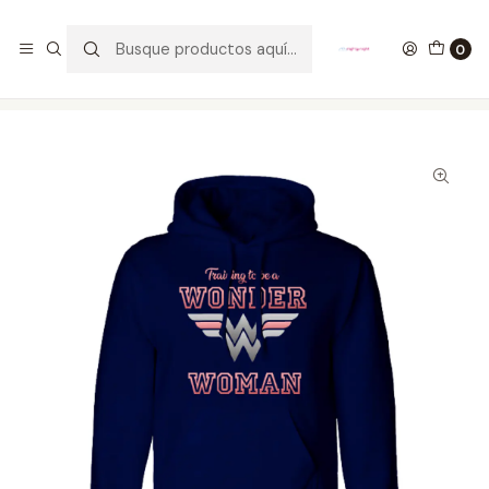
GANA UN FUNKO POP COMENTANDO ESTE VIDEO
YouTube
0
Inicio
ROPA
HOMBRE
HOODIES
Buzo Training To Be A Wonder Woman