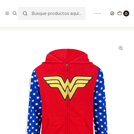
GANA UN FUNKO POP COMENTANDO ESTE VIDEO
YouTube
0
Inicio
ROPA
HOMBRE
HOODIES
Buzo Cremallera Wonder Woman