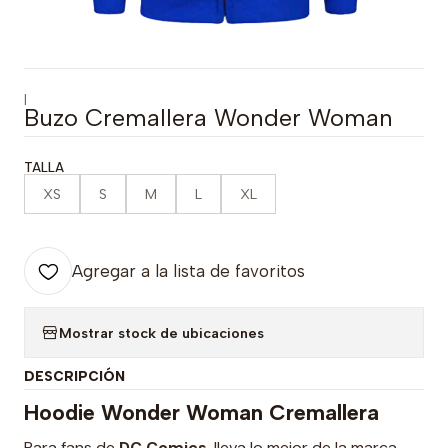
|
Buzo Cremallera Wonder Woman
TALLA
XS
S
M
L
XL
Agregar a la lista de favoritos
Mostrar stock de ubicaciones
DESCRIPCIÓN
Hoodie Wonder Woman Cremallera
Para fans de
DC Comics
, lleva lo mejor de la marca