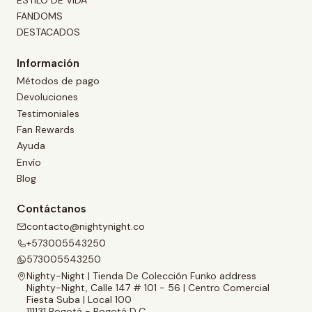
FANDOMS
DESTACADOS
Información
Métodos de pago
Devoluciones
Testimoniales
Fan Rewards
Ayuda
Envío
Blog
Contáctanos
contacto@nightynight.co
+573005543250
573005543250
Nighty-Night | Tienda De Colección Funko address
Nighty-Night, Calle 147 # 101 - 56 | Centro Comercial
Fiesta Suba | Local 100
111131 Bogotá - Bogotá D.C.