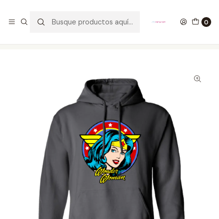
GANA UN FUNKO POP COMENTANDO ESTE VIDEO
YouTube
0
Inicio
ROPA
HOMBRE
HOODIES
Buzo Wonder Woman Face