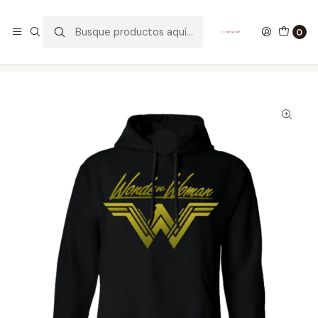
GANA UN FUNKO POP COMENTANDO ESTE VIDEO
YouTube
0
Inicio
ROPA
HOMBRE
HOODIES
Buzo Wonder Woman Letras