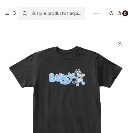
GANA UN FUNKO POP COMENTANDO ESTE VIDEO
YouTube
0
Inicio
ROPA
KIDS
Camisetas
Camiseta Bluey