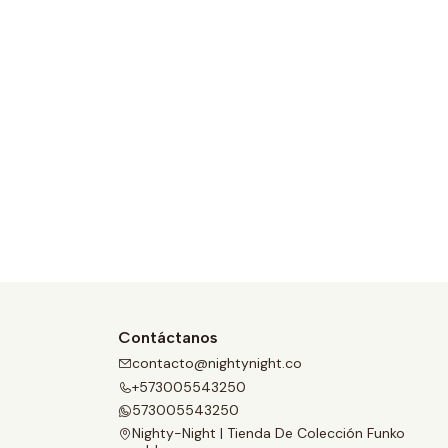
Contáctanos
contacto@nightynight.co
+573005543250
573005543250
Nighty-Night | Tienda De Colección Funko