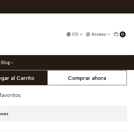
ulin Colorado
CO
Acceso
0
Blog
gar al Carrito
Comprar ahora
 favoritos
ones