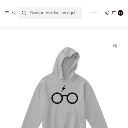
GANA UN FUNKO POP COMENTANDO ESTE VIDEO
YouTube
0
Inicio
ROPA
KIDS
Hoodies
Buzo Con Capota Harry Potter Gafas