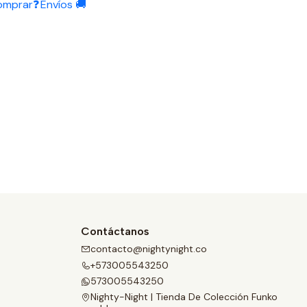
omprar❓
Envíos 🚚
Contáctanos
contacto@nightynight.co
+573005543250
573005543250
Nighty-Night | Tienda De Colección Funko