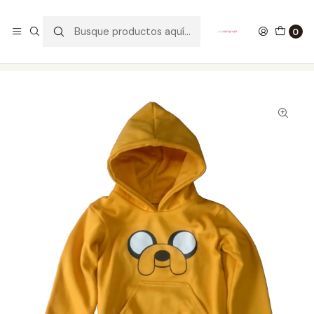
GANA UN FUNKO POP COMENTANDO ESTE VIDEO
YouTube
0
Inicio
ROPA
KIDS
Hoodies
Buzo Con Capota Jake Adventure Time