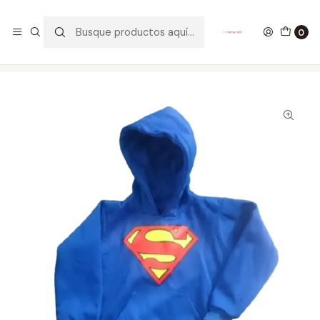
GANA UN FUNKO POP COMENTANDO ESTE VIDEO
YouTube
0
Inicio
ROPA
KIDS
Hoodies
Buzo Con Capota Superman DC