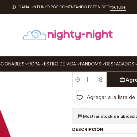
Inicio
ROPA
KIDS
Hoodies
Buzo Con Capota Wonder Woman
GANA UN FUNKO POP COMENTANDO ESTE VIDEO
YouTube
|
Buzo Con Ca
TALLA
2
4
6
8
CIONABLES
ROPA
ESTILO DE VIDA
FANDOMS
DESTACADOS
Agre
Cantidad
Agregar a la lista de
Mostrar stock de ubicaci
DESCRIPCIÓN