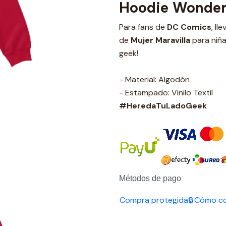
Hoodie Wonde
Para fans de
DC Comics
, ll
de
Mujer Maravilla
para niña
geek!
- Material: Algodón
- Estampado: Vinilo Textil
#HeredaTuLadoGeek
Métodos de pago
Compra protegida🔒
Cómo c