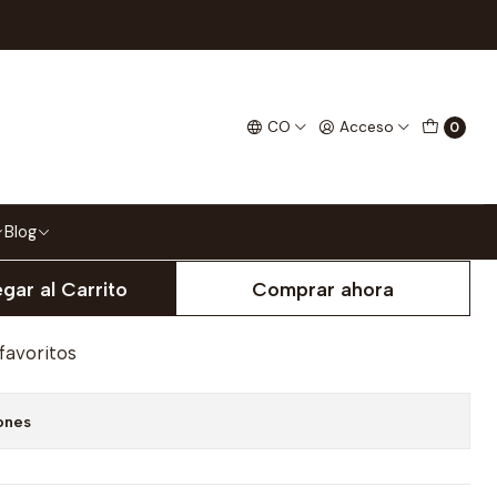
pota Wonder Woman
CO
Acceso
0
10
Blog
gar al Carrito
Comprar ahora
 favoritos
ones