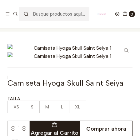
GANA UN FUNKO POP COMENTANDO ESTE VIDEO
YouTube
0
Inicio
ROPA
HOMBRE
CAMISETAS
Camiseta Hyoga Skull Saint Seiya
|
Camiseta Hyoga Skull Saint Seiya
TALLA
XS
S
M
L
XL
Comprar ahora
Cantidad
Agregar al Carrito