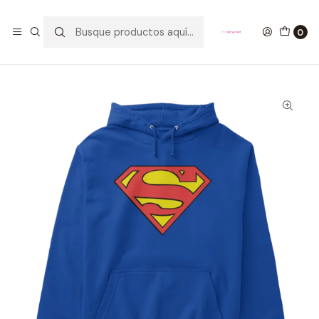
GANA UN FUNKO POP COMENTANDO ESTE VIDEO
YouTube
0
Inicio
ROPA
HOMBRE
HOODIES
Buzo Superman Classic