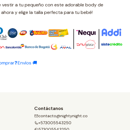
e vestir a tu pequeño con este adorable body de
 ahora y elige la talla perfecta para tu bebé!
omprar❓
Envíos 🚚
Contáctanos
contacto@nightynight.co
+573005543250
573005543250