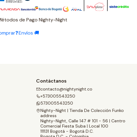
Métodos de Pago Nighty-Night
omprar❓
Envíos 🚚
Contáctanos
contacto@nightynight.co
+573005543250
573005543250
Nighty-Night | Tienda De Colección Funko
address
Nighty-Night, Calle 147 # 101 - 56 | Centro
Comercial Fiesta Suba | Local 100
111131 Bogotá - Bogotá D.C.
Bogota D.C. - Colombia