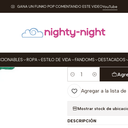
ROPA
KIDS
BODY PARA BEBÉS
Green Lantern Body Para Bebé DC
GANA UN FUNKO POP COMENTANDO ESTE VIDEO
YouTube
|
Green Lantern
TALLA
12 Meses
18 Meses
CIONABLES
ROPA
ESTILO DE VIDA
FANDOMS
DESTACADOS
Agre
Cantidad
Agregar a la lista de
Mostrar stock de ubicaci
DESCRIPCIÓN