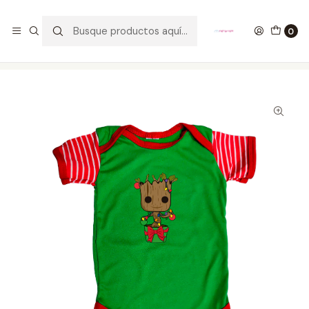
GANA UN FUNKO POP COMENTANDO ESTE VIDEO
YouTube
0
Inicio
ROPA
KIDS
BODY PARA BEBÉS
Groot Body Para Bebé Marvel Navidad