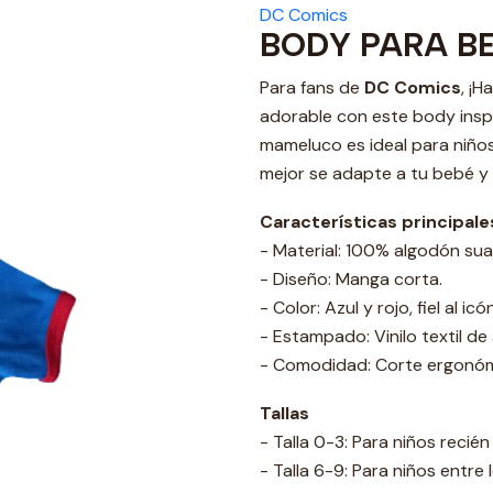
DC Comics
BODY PARA B
Para fans de
DC Comics
, ¡
adorable con este body inspi
mameluco es ideal para niños 
mejor se adapte a tu bebé y 
Características principale
- Material: 100% algodón suave
- Diseño: Manga corta.
- Color: Azul y rojo, fiel al ic
- Estampado: Vinilo textil de
- Comodidad: Corte ergonómi
Tallas
- Talla 0-3: Para niños reci
- Talla 6-9: Para niños entre