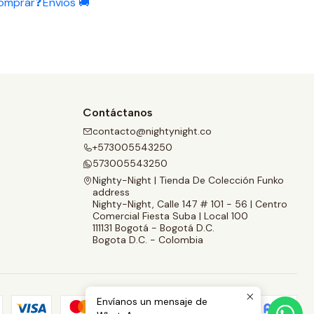
omprar❓
Envíos 🚚
Contáctanos
contacto@nightynight.co
+573005543250
573005543250
Nighty-Night | Tienda De Colección Funko
address
Nighty-Night, Calle 147 # 101 - 56 | Centro
Comercial Fiesta Suba | Local 100
111131 Bogotá - Bogotá D.C.
Bogota D.C. - Colombia
Envíanos un mensaje de