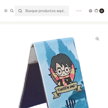
GANA UN FUNKO POP COMENTANDO ESTE VIDEO
YouTube
0
Inicio
ESTILO DE VIDA
SEPARADORES PARA LIBROS
Harry Potter Separadores Magnéticos Para Libros