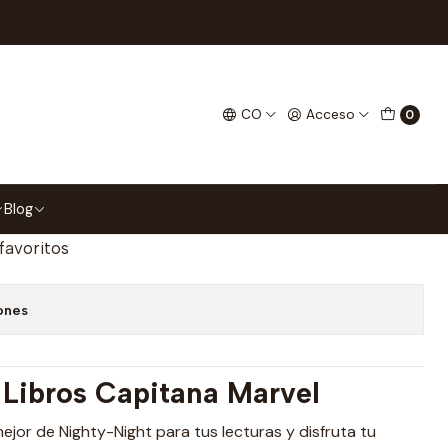
néticos Para Libros
el Separadores Magnéticos
CO
Acceso
0
gar al Carrito
Comprar ahora
Blog
 favoritos
ones
 Libros Capitana Marvel
 mejor de Nighty-Night para tus lecturas y disfruta tu