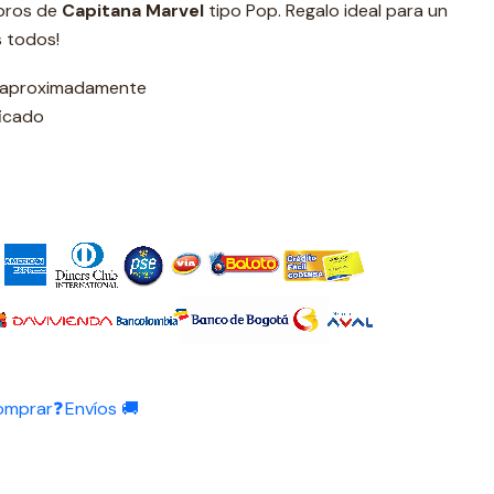
ibros de
Capitana Marvel
tipo Pop. Regalo ideal para un
s todos!
s aproximadamente
ficado
omprar❓
Envíos 🚚