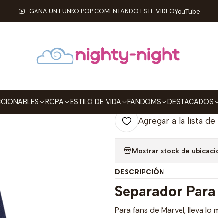
DA
SEPARADORES PARA LIBROS
Capitana Marvel Separadores Mag
GANA UN FUNKO POP COMENTANDO ESTE VIDEO
YouTube
|
Capitana Marv
Para Libros
Agre
Cantidad
CIONABLES
ROPA
ESTILO DE VIDA
FANDOMS
DESTACADOS
Agregar a la lista de
Mostrar stock de ubicaci
DESCRIPCIÓN
Separador Para
Para fans de Marvel, lleva lo