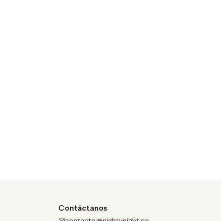
Contáctanos
contacto@nightynight.co