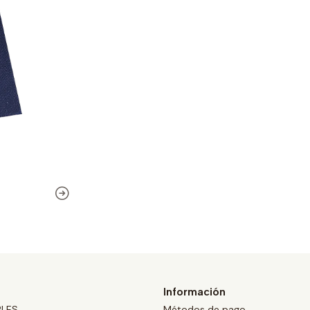
Información
BLES
Métodos de pago